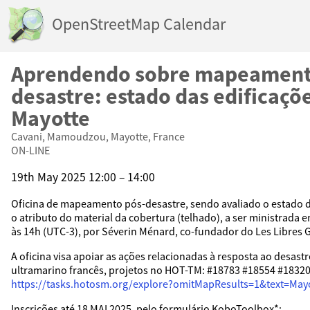
OpenStreetMap Calendar
Aprendendo sobre mapeament
desastre: estado das edificaçõ
Mayotte
Cavani, Mamoudzou, Mayotte, France
ON-LINE
19th May 2025 12:00 – 14:00
Oficina de mapeamento pós-desastre, sendo avaliado o estado da
o atributo do material da cobertura (telhado), a ser ministrada 
às 14h (UTC-3), por Séverin Ménard, co-fundador do Les Libres
A oficina visa apoiar as ações relacionadas à resposta ao desastr
ultramarino francês, projetos no HOT-TM: #18783 #18554 #1832
https://tasks.hotosm.org/explore?omitMapResults=1&text=May
Inscrições até 18 MAI 2025, pelo formulário KoboToolbox*: