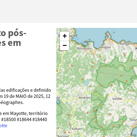
o pós-
+
es em
−
s edificações e definido
em 19 de MAIO de 2025, 12
 Géographes.
e em Mayotte, território
0 #18500 #18644 #18440
otte