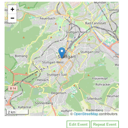
+
−
2 km
©
OpenStreetMap
contributors
Edit Event
Repeat Event