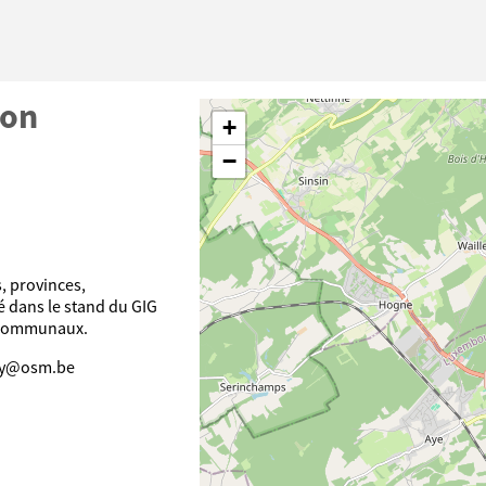
lon
+
−
, provinces,
é dans le stand du GIG
 communaux.
ity@osm.be