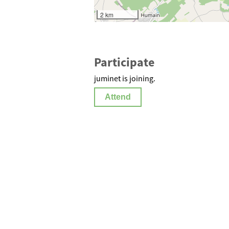
2 km
Participate
juminet is joining.
Attend