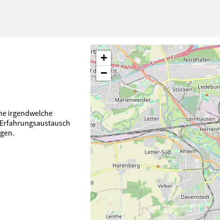
+
−
hne irgendwelche
 Erfahrungsaustausch
gen.