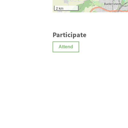
2 km
Participate
Attend