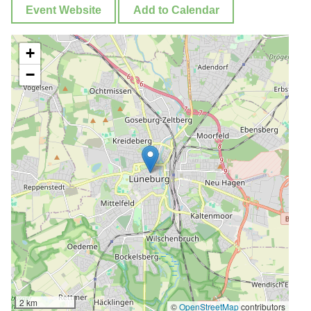
Event Website
Add to Calendar
+
−
2 km
©
OpenStreetMap
contributors