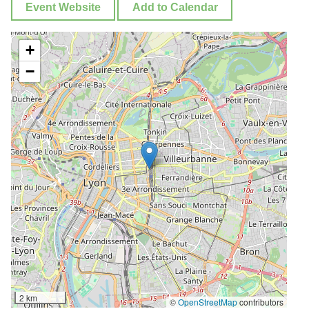
Event Website
Add to Calendar
+
−
2 km
©
OpenStreetMap
contributors