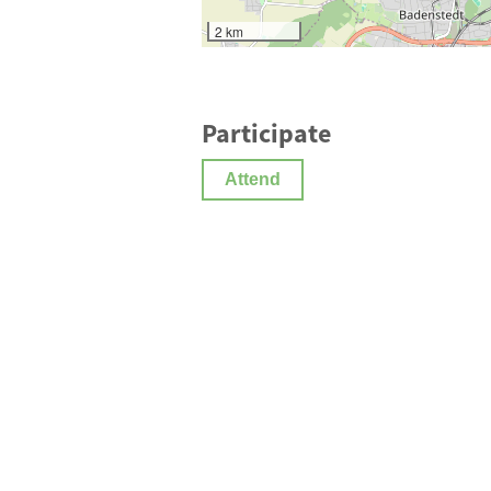
2 km
Participate
Attend