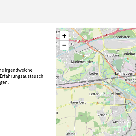
+
−
hne irgendwelche
 Erfahrungsaustausch
gen.