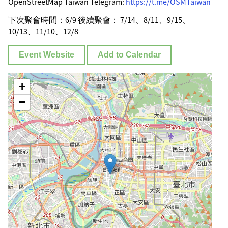
OpenStreetMap Taiwan Telegram:
https://t.me/OSMTaiwan
下次聚會時間：6/9 後續聚會： 7/14、8/11、9/15、
10/13、11/10、12/8
Event Website
Add to Calendar
+
−