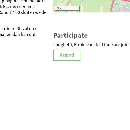
tup pagina. Hou het kort
 lekker verder met
2 km
 Rond 17.00 sluiten we de
r diner. Dit zal ook
Participate
n maken dan kan dat
spughetti, Robin van der Linde are join
Attend