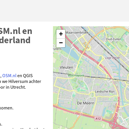
SM.nl en
+
derland
−
l
,
OSM.nl
en QGIS
n we Hilversum achter
or in Utrecht.
 komen.
s.