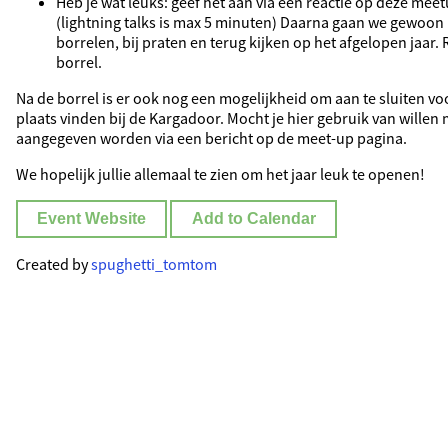
Heb je wat leuks: geef het aan via een reactie op deze mee
(lightning talks is max 5 minuten) Daarna gaan we gewoon
borrelen, bij praten en terug kijken op het afgelopen jaar.
borrel.
Na de borrel is er ook nog een mogelijkheid om aan te sluiten voo
plaats vinden bij de Kargadoor. Mocht je hier gebruik van wille
aangegeven worden via een bericht op de meet-up pagina.
We hopelijk jullie allemaal te zien om het jaar leuk te openen!
Event Website
Add to Calendar
Created by
spughetti_tomtom