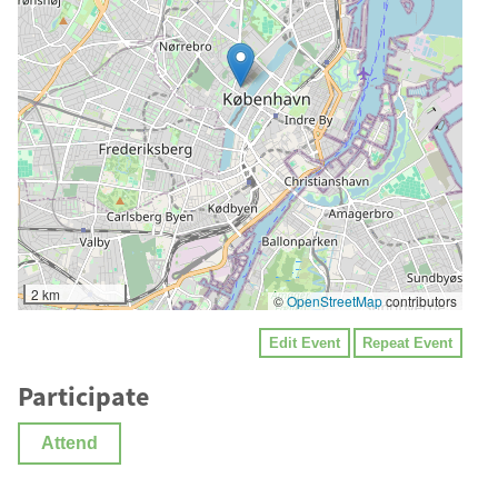
2 km
©
OpenStreetMap
contributors
Edit Event
Repeat Event
Participate
Attend