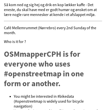
Så kom ned og sig hej og drik en kop lækker kaffe - Det
eneste, du skal have med er godt humør og ønsket om at
lære nogle rare mennesker at kende i et afslappet miljø.
Café Mellemrummet (Nørrebro) every 2nd Sunday of the
month.
Who is it for ?
OSMmapperCPH is for
everyone who uses
#openstreetmap in one
form or another.
You might be interested in #bikedata
(#openstreetmap is widely used for bicycle
navigation)