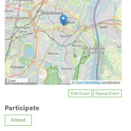
2 km
©
OpenStreetMap
contributors
Edit Event
Repeat Event
Participate
Attend