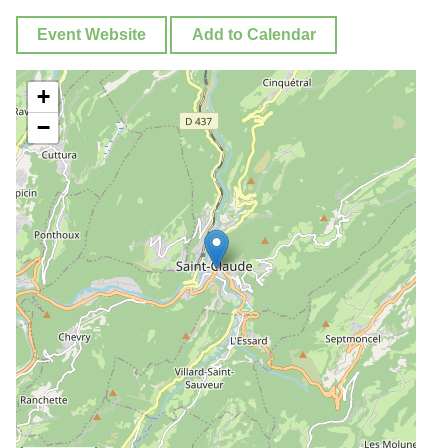
Event Website
Add to Calendar
+
−