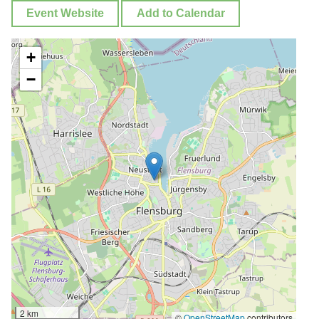
Event Website
Add to Calendar
+
−
2 km
©
OpenStreetMap
contributors