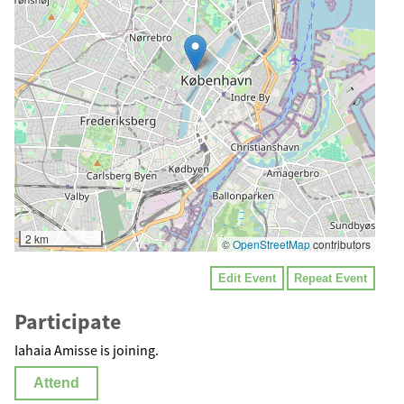
2 km
©
OpenStreetMap
contributors
Edit Event
Repeat Event
Participate
Iahaia Amisse is joining.
Attend