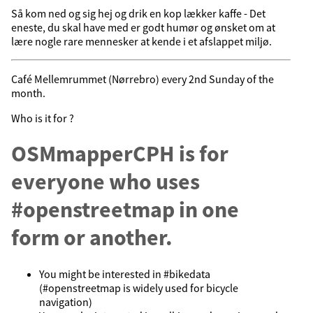
Så kom ned og sig hej og drik en kop lækker kaffe - Det
eneste, du skal have med er godt humør og ønsket om at
lære nogle rare mennesker at kende i et afslappet miljø.
Café Mellemrummet (Nørrebro) every 2nd Sunday of the
month.
Who is it for ?
OSMmapperCPH is for
everyone who uses
#openstreetmap in one
form or another.
You might be interested in #bikedata
(#openstreetmap is widely used for bicycle
navigation)