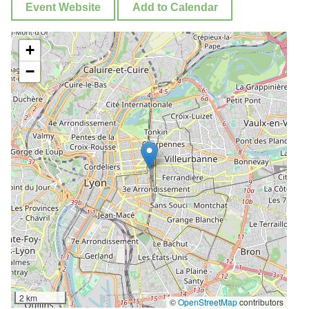
Event Website
Add to Calendar
+
−
2 km
©
OpenStreetMap
contributors