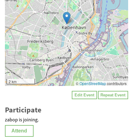
2 km
©
OpenStreetMap
contributors
Edit Event
Repeat Event
Participate
zabop is joining.
Attend