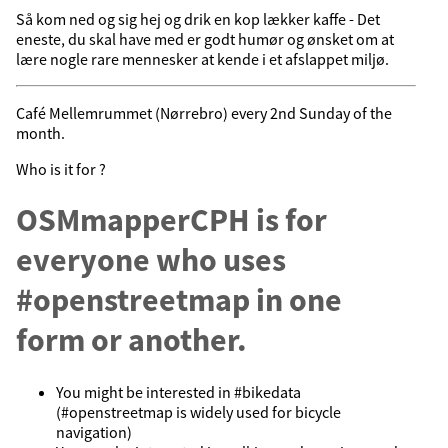
Så kom ned og sig hej og drik en kop lækker kaffe - Det
eneste, du skal have med er godt humør og ønsket om at
lære nogle rare mennesker at kende i et afslappet miljø.
Café Mellemrummet (Nørrebro) every 2nd Sunday of the
month.
Who is it for ?
OSMmapperCPH is for
everyone who uses
#openstreetmap in one
form or another.
You might be interested in #bikedata
(#openstreetmap is widely used for bicycle
navigation)