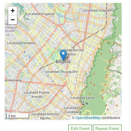
+
−
3 km
©
OpenStreetMap
contributors
Edit Event
Repeat Event