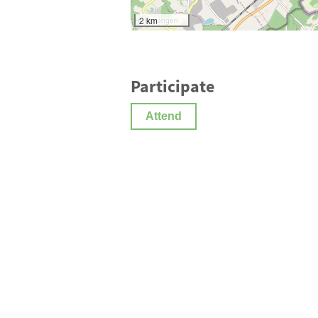
2 km
Participate
Attend