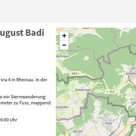
ugust Badi
+
−
ina 4 in Rheinau. In der
so ein Sternwanderung:
ilometer zu Fuss, mappend
16:00 Uhr