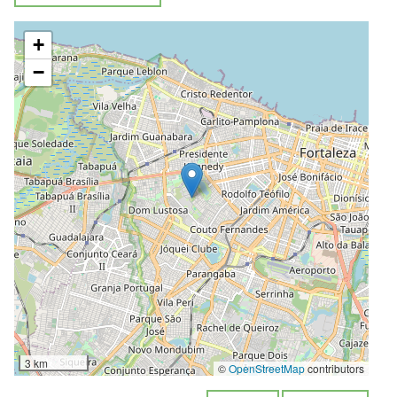
+
−
3 km
©
OpenStreetMap
contributors