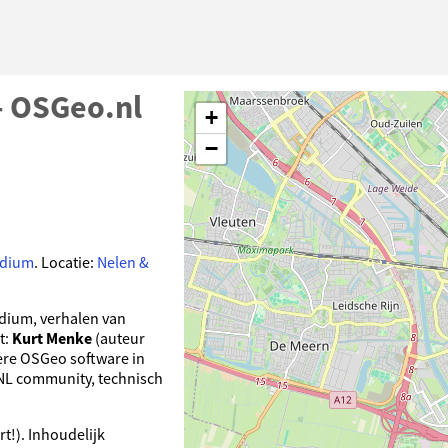
 OSGeo.nl
+
−
odium
. Locatie:
Nelen &
odium, verhalen van
t:
Kurt Menke
(auteur
dere OSGeo software in
-NL community, technisch
t!). Inhoudelijk