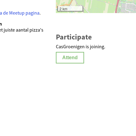
2 km
ia de Meetup pagina
.
n
t juiste aantal pizza's
Participate
CasGroenigen is joining.
Attend