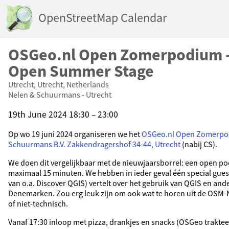
OpenStreetMap Calendar
OSGeo.nl Open Zomerpodium -
Open Summer Stage
Utrecht, Utrecht, Netherlands
Nelen & Schuurmans - Utrecht
19th June 2024 18:30 – 23:00
Op wo 19 juni 2024 organiseren we het
OSGeo.nl Open Zomerp
Schuurmans B.V. Zakkendragershof 34-44, Utrecht
(nabij CS).
We doen dit vergelijkbaar met de nieuwjaarsborrel: een open p
maximaal 15 minuten. We hebben in ieder geval één special gues
van o.a. Discover QGIS) vertelt over het gebruik van QGIS en an
Denemarken. Zou erg leuk zijn om ook wat te horen uit de OSM
of niet-technisch.
Vanaf 17:30 inloop met pizza, drankjes en snacks (OSGeo trakteer