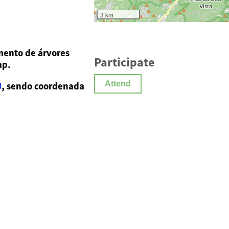
3 km
mento de árvores
Participate
ap.
Attend
J
, sendo coordenada