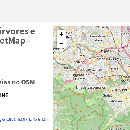
árvores e
+
etMap -
−
vias no OSM
LINE
AyKeC9JCdxOI7jfaZZhd30