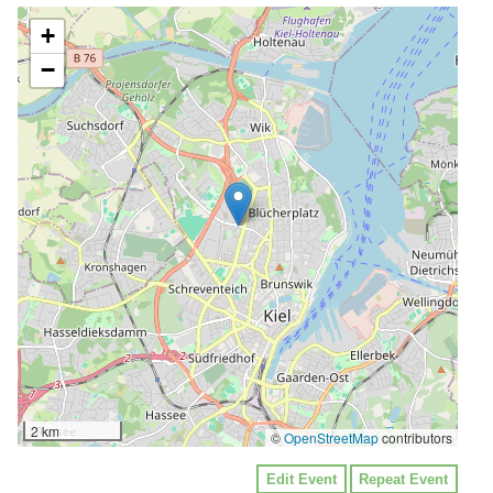
+
−
2 km
©
OpenStreetMap
contributors
Edit Event
Repeat Event