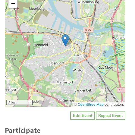
−
2 km
©
OpenStreetMap
contributors
Edit Event
Repeat Event
Participate