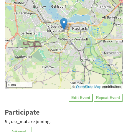
2 km
©
OpenStreetMap
contributors
Edit Event
Repeat Event
Participate
!i!, usr_mat are joining.