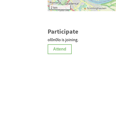
2 km
Participate
ol0n0lo is joining.
Attend