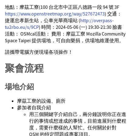
地點：摩茲工寮(100 台北市中正區八德路一段 94 號 3F
https://www.openstreetmap.org/way/527672473
) 交通：
捷運忠孝新生站，公車光華商場站 (
http://overpass-
tu2rbo.eu/s/9CP
) 時間：2024-05-06 (一) 19:30-21:30 臉書
活動： OSMcal活動： 費用：摩茲工寮 Mozilla Community
Space Taipei 提供場地，可自由樂捐，供場地維運使用。
請攜帶電腦方便現場各項操作！
聚會流程
場地介紹
摩茲工寮的設備、廁所
參加者自我介紹
用三個關鍵字介紹自己，兩分鐘說明你正在進
行的事情或想達成的事情，目前進展到什麼程
度，需要什麼樣的人幫忙。任何關於針對
OSM 的特定問題或專案項目。