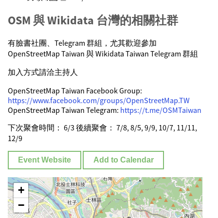
OSM 與 Wikidata 台灣的相關社群
有臉書社團、Telegram 群組，尤其歡迎參加
OpenStreetMap Taiwan 與 Wikidata Taiwan Telegram 群組
加入方式請洽主持人
OpenStreetMap Taiwan Facebook Group:
https://www.facebook.com/groups/OpenStreetMap.TW
OpenStreetMap Taiwan Telegram:
https://t.me/OSMTaiwan
下次聚會時間： 6/3 後續聚會： 7/8, 8/5, 9/9, 10/7, 11/11,
12/9
Event Website
Add to Calendar
+
−