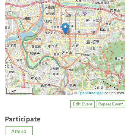
3 km
©
OpenStreetMap
contributors
Edit Event
Repeat Event
Participate
Attend