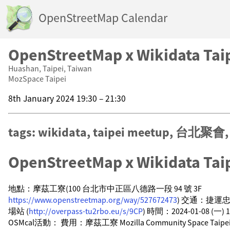
OpenStreetMap Calendar
OpenStreetMap x Wikidata Tai
Huashan, Taipei, Taiwan
MozSpace Taipei
8th January 2024 19:30 – 21:30
tags: wikidata, taipei meetup, 台北聚會,
OpenStreetMap x Wikidata Tai
地點：摩茲工寮(100 台北市中正區八德路一段 94 號 3F
https://www.openstreetmap.org/way/527672473
) 交通：捷運
場站 (
http://overpass-tu2rbo.eu/s/9CP
) 時間：2024-01-08 (一)
OSMcal活動： 費用：摩茲工寮 Mozilla Community Space T