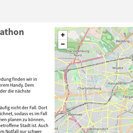
pathon
+
−
dung finden wir in
nserem Handy. Dem
oder die nächste
äufig nicht der Fall. Dort
ichnet, sodass es im Fall
men planen zu können,
etroffene Stadt ist. Auch
 im Notfall nur schwer