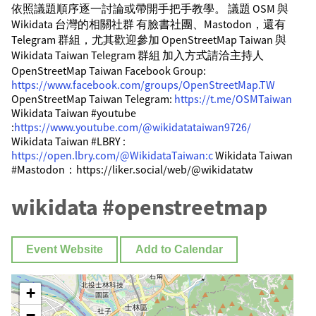
依照議題順序逐一討論或帶開手把手教學。 議題 OSM 與
Wikidata 台灣的相關社群 有臉書社團、Mastodon，還有
Telegram 群組，尤其歡迎參加 OpenStreetMap Taiwan 與
Wikidata Taiwan Telegram 群組 加入方式請洽主持人
OpenStreetMap Taiwan Facebook Group:
https://www.facebook.com/groups/OpenStreetMap.TW
OpenStreetMap Taiwan Telegram:
https://t.me/OSMTaiwan
Wikidata Taiwan #youtube
:
https://www.youtube.com/@wikidatataiwan9726/
Wikidata Taiwan #LBRY :
https://open.lbry.com/@WikidataTaiwan:c
Wikidata Taiwan
#Mastodon：https://liker.social/web/@wikidatatw
wikidata #openstreetmap
Event Website
Add to Calendar
+
−