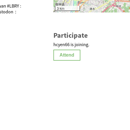
wan #LBRY :
3 km
astodon：
Participate
hcyen66 is joining.
Attend