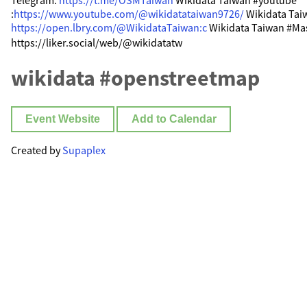
Telegram:
https://t.me/OSMTaiwan
Wikidata Taiwan #youtube
:
https://www.youtube.com/@wikidatataiwan9726/
Wikidata Tai
https://open.lbry.com/@WikidataTaiwan:c
Wikidata Taiwan #M
https://liker.social/web/@wikidatatw
wikidata #openstreetmap
Event Website
Add to Calendar
Created by
Supaplex