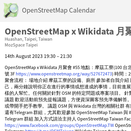
OpenStreetMap Calendar
OpenStreetMap x Wikidata 
Huashan, Taipei, Taiwan
MozSpace Taipei
14th August 2023 19:30 – 21:30
OpenStreetMap x Wikidata 月聚會 #55 地點：摩茲工寮(1
號 3F
https://www.openstreetmap.org/way/527672473
) 時間：202
聚會流程： 場地介紹 摩茲工寮的設備、廁所 參加者自我介紹
己，兩分鐘說明你正在進行的事情或想達成的事情，目前進展
樣的人幫忙。任何關於針對 OSM 的特定問題或專案項目。 
議題 歡迎活動前預先提報議題，方便資深圖客預先準備解答。
或帶開手把手教學。 議題 OSM 與 Wikidata 台灣的相關社群 有
還有Telegram 群組，尤其歡迎參加 OpenStreetMap Taiwan 與 Wik
Telegram 群組 加入方式請洽主持人 OpenStreetMap Taiwan Face
https://www.facebook.com/groups/OpenStreetMap.TW
OpenStr