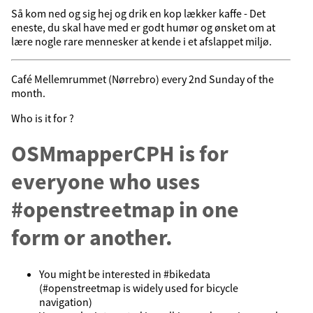
Så kom ned og sig hej og drik en kop lækker kaffe - Det
eneste, du skal have med er godt humør og ønsket om at
lære nogle rare mennesker at kende i et afslappet miljø.
Café Mellemrummet (Nørrebro) every 2nd Sunday of the
month.
Who is it for ?
OSMmapperCPH is for
everyone who uses
#openstreetmap in one
form or another.
You might be interested in #bikedata
(#openstreetmap is widely used for bicycle
navigation)