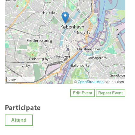
2 km
©
OpenStreetMap
contributors
Edit Event
Repeat Event
Participate
Attend