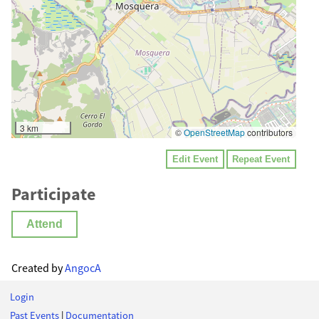
3 km
©
OpenStreetMap
contributors
Edit Event
Repeat Event
Participate
Attend
Created by
AngocA
Login
Past Events
|
Documentation