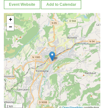
Event Website
Add to Calendar
+
−
2 km
©
OpenStreetMap
contributors