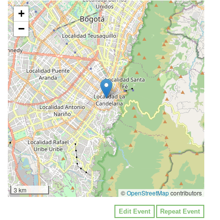
+
−
3 km
©
OpenStreetMap
contributors
Edit Event
Repeat Event