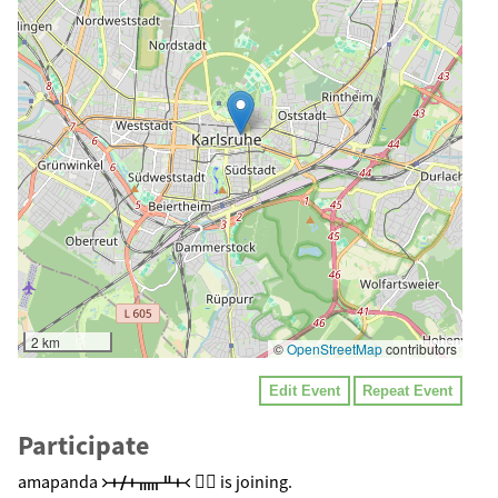
2 km
©
OpenStreetMap
contributors
Edit Event
Repeat Event
Participate
amapanda ᚛ᚐᚋᚐᚅᚇᚐ᚜ 🏳️‍🌈 is joining.