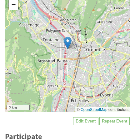
−
2 km
©
OpenStreetMap
contributors
Edit Event
Repeat Event
Participate