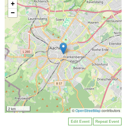
+
−
2 km
©
OpenStreetMap
contributors
Edit Event
Repeat Event