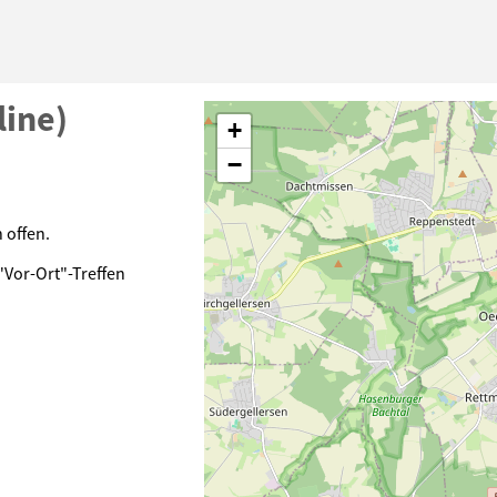
line)
+
−
 offen.
 "Vor-Ort"-Treffen