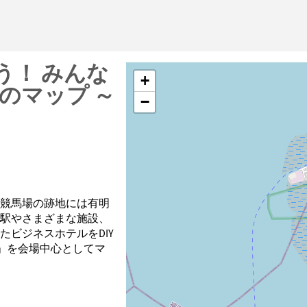
う！ みんな
+
のマップ ～
−
競馬場の跡地には有明
駅やさまざまな施設、
たビジネスホテルをDIY
e」を会場中心としてマ