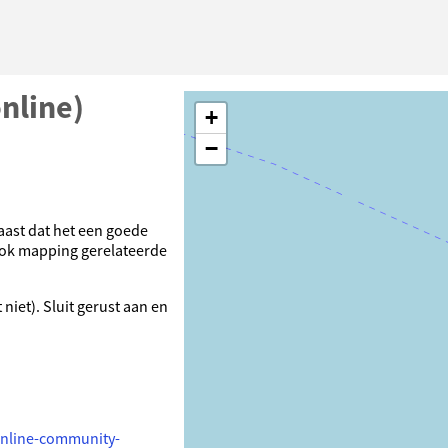
nline)
+
−
aast dat het een goede
ok mapping gerelateerde
niet). Sluit gerust aan en
online-community-