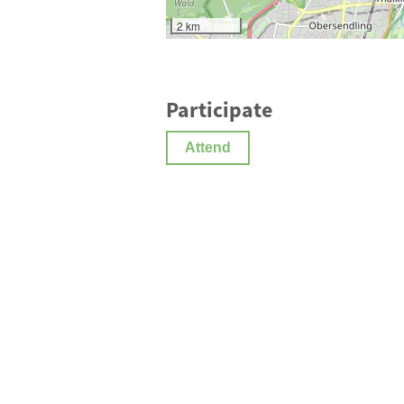
2 km
Participate
Attend