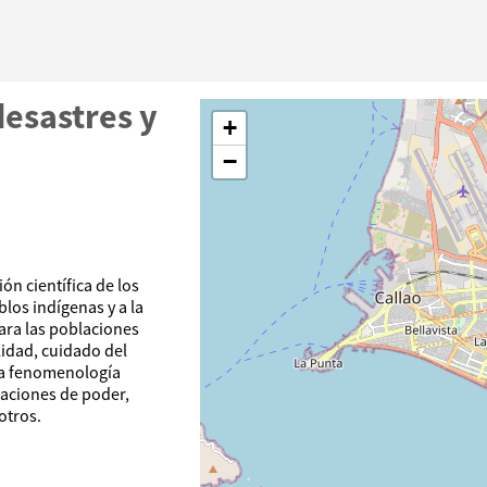
desastres y
+
−
ión científica de los
los indígenas y a la
para las poblaciones
lidad, cuidado del
 la fenomenología
elaciones de poder,
otros.