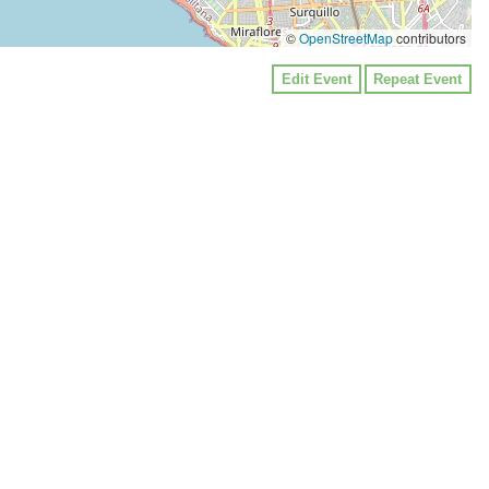
©
OpenStreetMap
contributors
Edit Event
Repeat Event