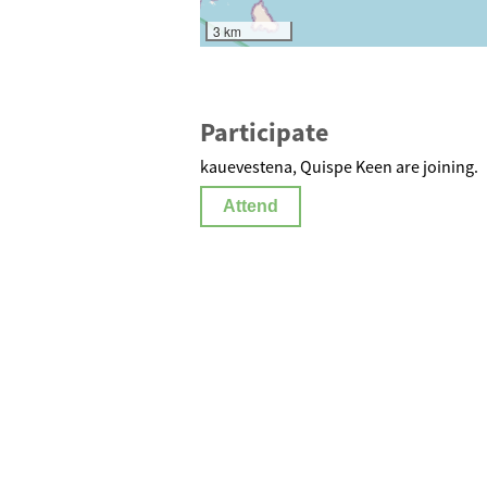
3 km
Participate
kauevestena, Quispe Keen are joining.
Attend