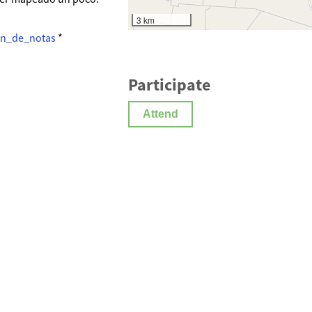
3 km
3n_de_notas
*
Participate
Attend