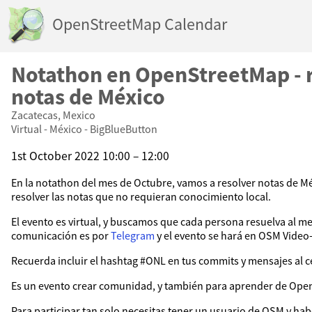
OpenStreetMap Calendar
Notathon en OpenStreetMap - 
notas de México
Zacatecas, Mexico
Virtual - México - BigBlueButton
1st October 2022 10:00 – 12:00
En la notathon del mes de Octubre, vamos a resolver notas de Méx
resolver las notas que no requieran conocimiento local.
El evento es virtual, y buscamos que cada persona resuelva al me
comunicación es por
Telegram
y el evento se hará en OSM Video
Recuerda incluir el hashtag #ONL en tus commits y mensajes al ce
Es un evento crear comunidad, y también para aprender de Ope
Para participar tan solo necesitas tener un usuario de OSM y h