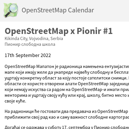
OpenStreetMap Calendar
OpenStreetMap x Pionir #1
Kikinda City, Vojvodina, Serbia
Пионир слободна школа
17th September 2022
OpenStreetMap Мапатон је радионица намењена ентузијастим
мапе који имају желе да унапреде највећу слободну и бесплат
уцртају конкретну област за коју постоје сателитски снимци
области се користе отворени алати OpenStreetMap заједнице
који немају искуства са радом на OpenStreetMap-и имати при
менторима и уцртају своју кућу или крај, школу, битно место
своје куће.
На радионици ће гостовати два предавача из OpenStreetMap 
приближити свој рад као и саму важност слободне картогра
Догађај се одржава у суботу 17. септембра у Пионир слободно