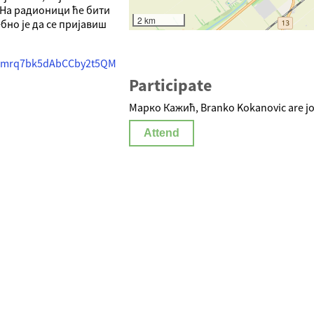
. На радионици ће бити
2 km
бно је да се пријавиш
1uimrq7bk5dAbCCby2t5QM
Participate
Марко Кажић, Branko Kokanovic are jo
Attend