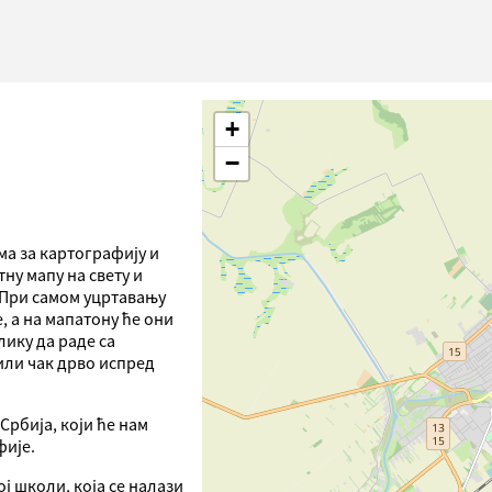
+
−
а за картографију и
ну мапу на свету и
. При самом уцртавању
, а на мапатону ће они
лику да раде са
 или чак дрво испред
Србија, који ће нам
фије.
ј школи, која се налази