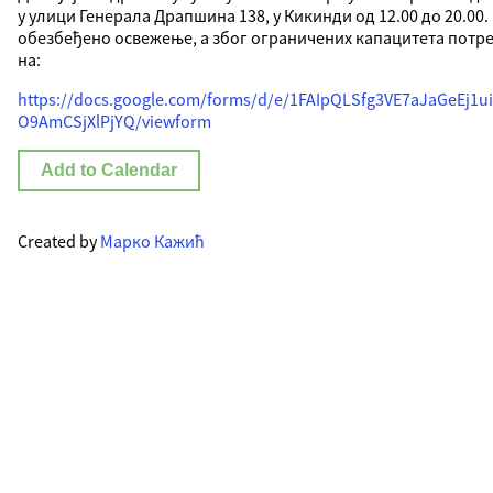
у улици Генерала Драпшина 138, у Кикинди од 12.00 до 20.00
обезбеђено освежење, а због ограничених капацитета потре
на:
https://docs.google.com/forms/d/e/1FAIpQLSfg3VE7aJaGeEj
O9AmCSjXlPjYQ/viewform
Add to Calendar
Created by
Марко Кажић