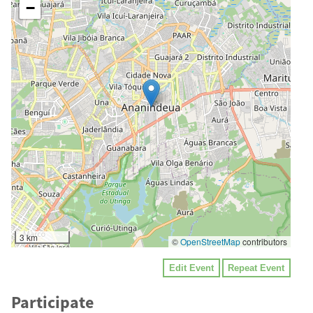
−
3 km
©
OpenStreetMap
contributors
Edit Event
Repeat Event
Participate