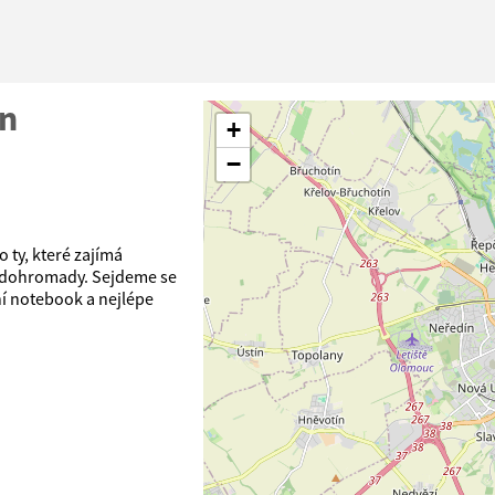
n
+
−
 ty, které zajímá
e dohromady. Sejdeme se
tní notebook a nejlépe