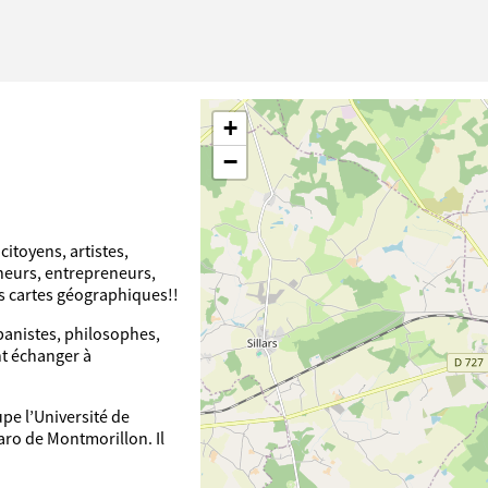
+
−
citoyens, artistes,
cheurs, entrepreneurs,
es cartes géographiques!!
banistes, philosophes,
nt échanger à
pe l’Université de
aro de Montmorillon. Il