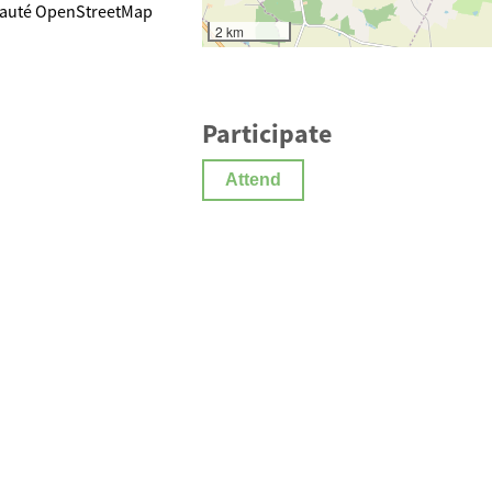
unauté OpenStreetMap
2 km
Participate
Attend