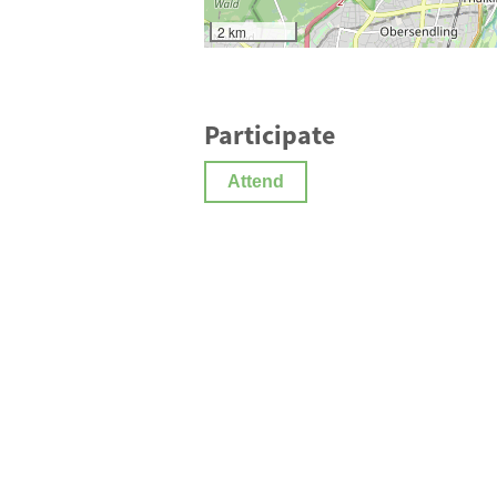
2 km
Participate
Attend