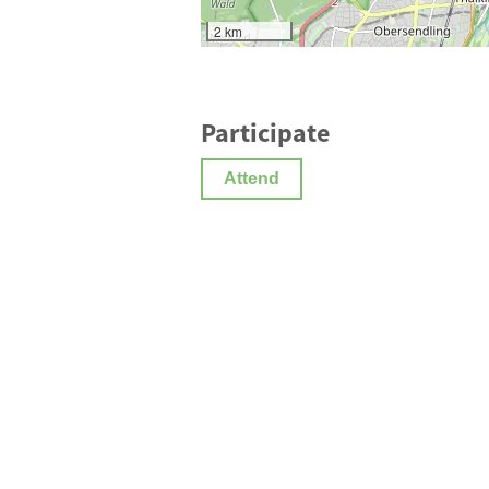
2 km
Participate
Attend