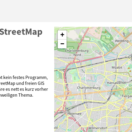
nStreetMap
+
−
t kein festes Programm,
eetMap und freien GIS
e es nett es kurz vorher
eweiligen Thema.