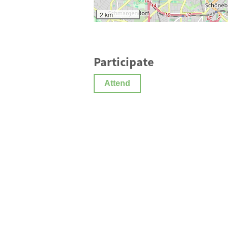
2 km
Participate
Attend